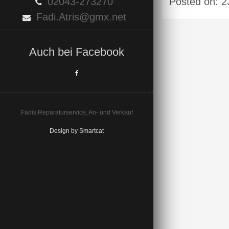
Posted on: 
02043-273270
Fadi.Atris@gmx.net
Auch bei Facebook
Fadis Reparaturservice, An- und Verkauf
Design by Smartcat