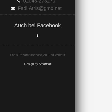
02043-273270
Fadi.Atris@gmx.net
Auch bei Facebook
Fadis Reparaturservice, An- und Verkauf
Design by Smartcat